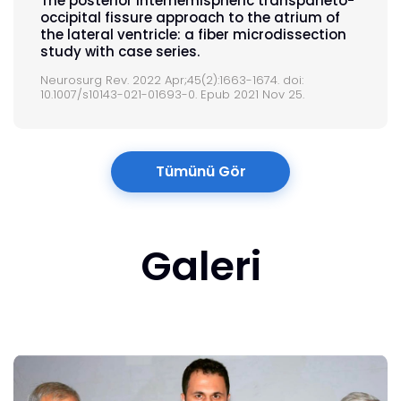
The posterior interhemispheric transparieto-
occipital fissure approach to the atrium of
the lateral ventricle: a fiber microdissection
study with case series.
Neurosurg Rev. 2022 Apr;45(2):1663-1674. doi:
10.1007/s10143-021-01693-0. Epub 2021 Nov 25.
Tümünü Gör
Galeri