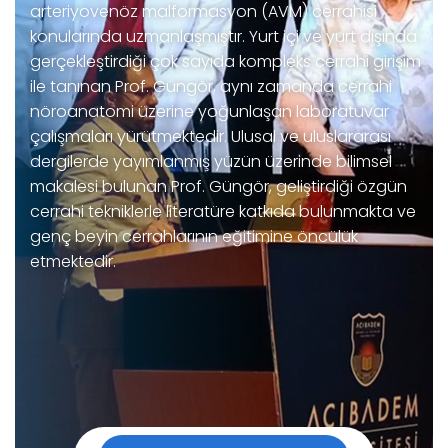
arteriyovenöz malformasyon (AVM) cerrahisi
konularında uzmanlaşmıştır. Yurt içi ve yurt dışında
gerçekleştirdiği çok sayıda kompleks cerrahi girişim
ile tanınan Prof. Güngör, aynı zamanda cerrahi
nöroanatomi üzerine yoğunlaşan laboratuvar
çalışmaları yürütmektedir. Ulusal ve uluslararası
dergilerde yayımlanmış yüzün üzerinde bilimsel
makalesi bulunan Prof. Güngör, geliştirdiği özgün
cerrahi tekniklerle literatüre katkıda bulunmakta ve
genç beyin cerrahlarının eğitimine öncülük
etmektedir.