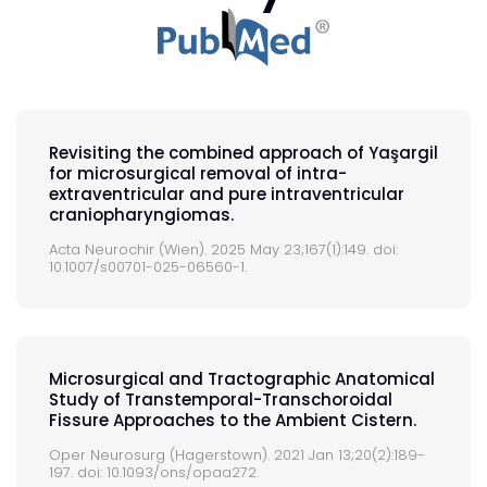
Revisiting the combined approach of Yaşargil
for microsurgical removal of intra-
extraventricular and pure intraventricular
craniopharyngiomas.
Acta Neurochir (Wien). 2025 May 23;167(1):149. doi:
10.1007/s00701-025-06560-1.
Microsurgical and Tractographic Anatomical
Study of Transtemporal-Transchoroidal
Fissure Approaches to the Ambient Cistern.
Oper Neurosurg (Hagerstown). 2021 Jan 13;20(2):189-
197. doi: 10.1093/ons/opaa272.