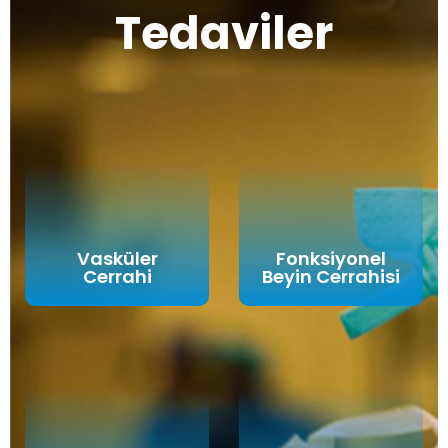
Tedaviler
Vasküler
Fonksiyonel
Cerrahi
Beyin Cerrahisi