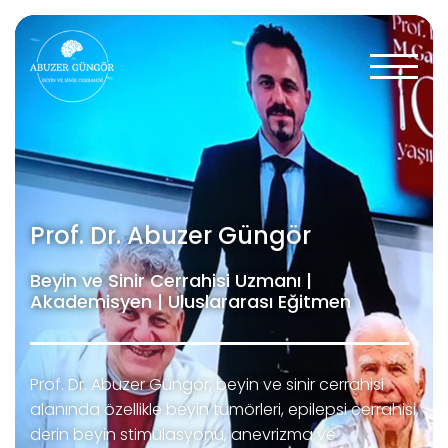
Prof. Dr. Abuzer Güngör
Beyin ve Sinir Cerrahisi Uzmanı |
Akademisyen | Uluslararası Eğitmen
Prof. Dr. Abuzer Güngör, beyin ve sinir cerrahisi
alanında özellikle beyin tümörleri, epilepsi cerrahisi,
derin beyin stimülasyonu, anevrizma ve