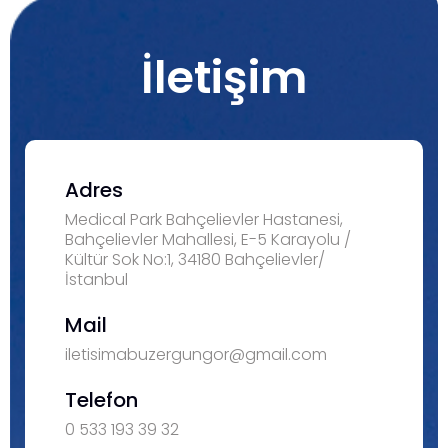
İletişim
Adres
Medical Park Bahçelievler Hastanesi,
Bahçelievler Mahallesi, E-5 Karayolu /
Kültür Sok No:1, 34180 Bahçelievler/
İstanbul
Mail
iletisimabuzergungor@gmail.com
Telefon
0 533 193 39 32