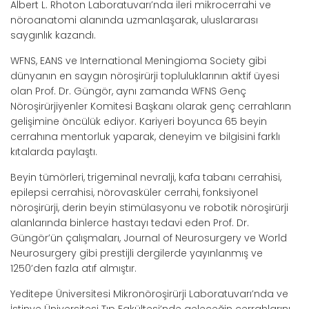
Albert L. Rhoton Laboratuvarı’nda ileri mikrocerrahi ve
nöroanatomi alanında uzmanlaşarak, uluslararası
saygınlık kazandı.
WFNS, EANS ve International Meningioma Society gibi
dünyanın en saygın nöroşirürji topluluklarının aktif üyesi
olan Prof. Dr. Güngör, aynı zamanda WFNS Genç
Nöroşirürjiyenler Komitesi Başkanı olarak genç cerrahların
gelişimine öncülük ediyor. Kariyeri boyunca 65 beyin
cerrahına mentorluk yaparak, deneyim ve bilgisini farklı
kıtalarda paylaştı.
Beyin tümörleri, trigeminal nevralji, kafa tabanı cerrahisi,
epilepsi cerrahisi, nörovasküler cerrahi, fonksiyonel
nöroşirürji, derin beyin stimülasyonu ve robotik nöroşirürji
alanlarında binlerce hastayı tedavi eden Prof. Dr.
Güngör’ün çalışmaları, Journal of Neurosurgery ve World
Neurosurgery gibi prestijli dergilerde yayınlanmış ve
1250’den fazla atıf almıştır.
Yeditepe Üniversitesi Mikronöroşirürji Laboratuvarı’nda ve