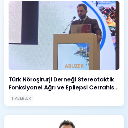
Türk Nöroşirurji Derneği Stereotaktik
Fonksiyonel Ağrı ve Epilepsi Cerrahisi
Öğretim ve Eğitim Grubu İlkbahar
HABERLER
Sempozyumu