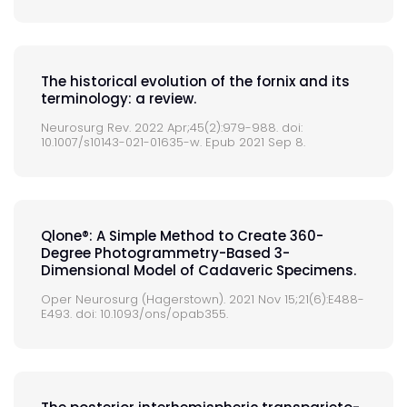
The historical evolution of the fornix and its
terminology: a review.
Neurosurg Rev. 2022 Apr;45(2):979-988. doi:
10.1007/s10143-021-01635-w. Epub 2021 Sep 8.
Qlone®: A Simple Method to Create 360-
Degree Photogrammetry-Based 3-
Dimensional Model of Cadaveric Specimens.
Oper Neurosurg (Hagerstown). 2021 Nov 15;21(6):E488-
E493. doi: 10.1093/ons/opab355.