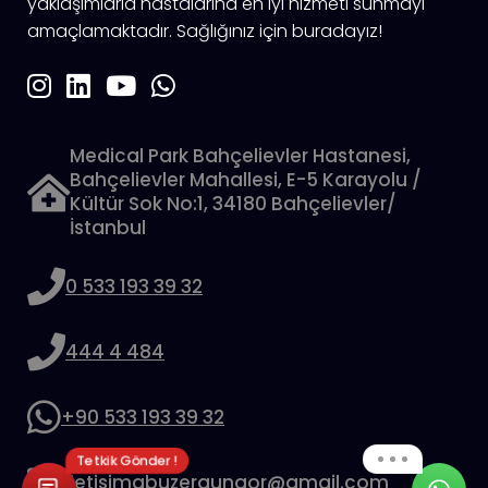
yaklaşımlarla hastalarına en iyi hizmeti sunmayı
amaçlamaktadır. Sağlığınız için buradayız!
Medical Park Bahçelievler Hastanesi,
Bahçelievler Mahallesi, E-5 Karayolu /
Kültür Sok No:1, 34180 Bahçelievler/
İstanbul
0 533 193 39 32
444 4 484
+90 533 193 39 32
Tetkik Gönder !
iletisimabuzergungor@gmail.com