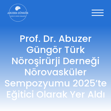
Prof. Dr. Abuzer
Güngör Türk
Nöroşirürji Derneği
Nörovasküler
Sempozyumu 2025’te
Eğitici Olarak Yer Aldı