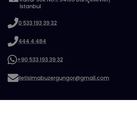
İstanbul
0 533 193 39 32
444 4 484
+90 533 193 39 32
iletisimabuzergungor@gmail.com